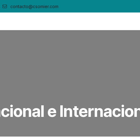
4
contacto@csomier.com
rvicios
Nuestro Proceso
Contacto
Empleos
cional e Internacio